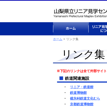
ホーム
リニア見学
ついて
ホーム
> リンク集
リンク集
※下記のリンクは全て外部サイト
鉄道関連施設
・
リニア・鉄道館
・
鉄道博物館
・
碓氷峠鉄道文化むら
・
京都鉄道博物館