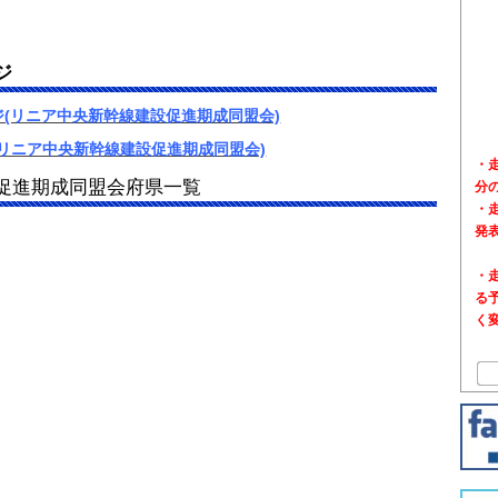
ジ
(リニア中央新幹線建設促進期成同盟会)
S(リニア中央新幹線建設促進期成同盟会)
・
促進期成同盟会府県一覧
分
・
発
・
る
く