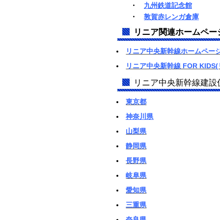
・
九州鉄道記念館
・
敦賀赤レンガ倉庫
リニア関連ホームペー
リニア中央新幹線ホームページ
リニア中央新幹線 FOR KID
リニア中央新幹線建設
東京都
神奈川県
山梨県
静岡県
長野県
岐阜県
愛知県
三重県
奈良県