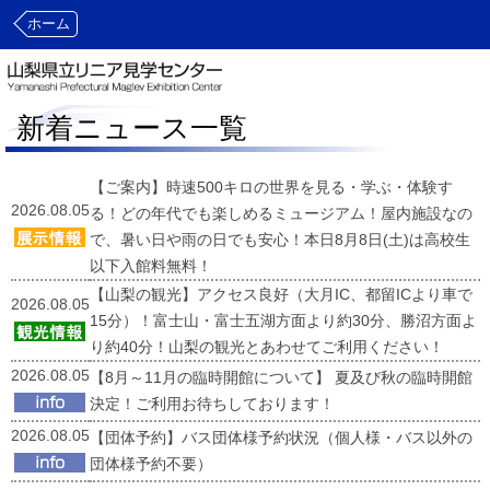
ホーム
新着ニュース一覧
【ご案内】時速500キロの世界を見る・学ぶ・体験す
2026.08.05
る！どの年代でも楽しめるミュージアム！屋内施設なの
で、暑い日や雨の日でも安心！本日8月8日(土)は高校生
以下入館料無料！
【山梨の観光】アクセス良好（大月IC、都留ICより車で
2026.08.05
15分）！富士山・富士五湖方面より約30分、勝沼方面よ
り約40分！山梨の観光とあわせてご利用ください！
2026.08.05
【8月～11月の臨時開館について】 夏及び秋の臨時開館
決定！ご利用お待ちしております！
2026.08.05
【団体予約】バス団体様予約状況（個人様・バス以外の
団体様予約不要）