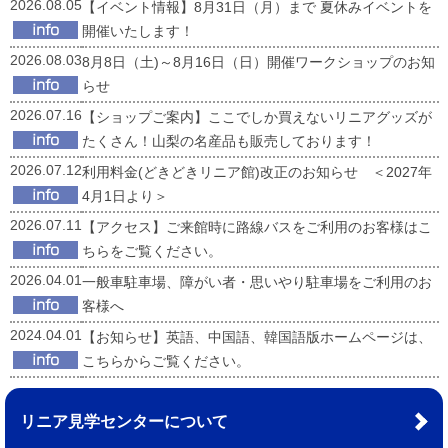
2026.08.05
【イベント情報】8月31日（月）まで 夏休みイベントを
開催いたします！
2026.08.03
8月8日（土)～8月16日（日）開催ワークショップのお知
らせ
2026.07.16
【ショップご案内】ここでしか買えないリニアグッズが
たくさん！山梨の名産品も販売しております！
2026.07.12
利用料金(どきどきリニア館)改正のお知らせ ＜2027年
4月1日より＞
2026.07.11
【アクセス】ご来館時に路線バスをご利用のお客様はこ
ちらをご覧ください。
2026.04.01
一般車駐車場、障がい者・思いやり駐車場をご利用のお
客様へ
2024.04.01
【お知らせ】英語、中国語、韓国語版ホームページは、
こちらからご覧ください。
リニア見学センターについて