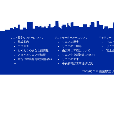
リニア見学センターについて
リニアモーターカーについて
ギャラリー
施設案内
リニアの歴史
リニ
アクセス
リニアの仕組み
リニ
わくわくやまなし館情報
山梨リニア線について
富士
どきどきリニア館情報
リニア中央新幹線について
旅行代理店様 学校関係者様
リニアの未来
へ
中央新幹線工事進捗状況
Copyright © 山梨県立リ