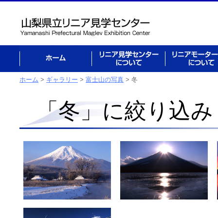
ホーム
リニア見学センターに
リニアモーター
ついて
ついて
ホーム
>
ギャラリー
>
富士山の写真
> 冬
「冬」に絞り込み